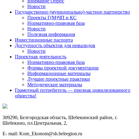
Внимание Опрос
Новости
Государственно (муниципально)-частное партнерство
Проекты Г(М)ЧП и КС
Нормативно-правовая база
Новости
Полезная информация
Инвестиционные паспорта
Доступность объектов для инвалидов
Новости
Проектная деятельность
Нормативно-правовая база
Формы проектной документации
Информационные материалы
Лучшие проектные практики
Методические материалы
Грамотный потребитель — признак цивилизованного
общества!
309290, Белгородская область, Шебекинский район, г.
Шебекино, пл.Центральная, 2,
E- mail: Kom_Ekonom@sh.belregion.ru