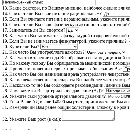
13. Какие факторы, по Вашему мнению, наиболее сильно влияю
14. Считаете ли Вы свое питание рациональным?
15. Если Вы считаете питание нерациональным, укажите прич
16. Считаете ли Вы свою физическую активность достаточной?
17. Заниматесь ли Вы спортом?
18. Как часто Вы занимаетесь физкультурой (оздоровительной г
19. Если Вы не занимаетесь физкультурой, укажите причины?
20. Курите ли Вы?
21. Как часто Вы употребляете алкоголь?
22. Как часто в течение года Вы обращаетесь за медицинской
23. По какому поводу Вы обращаетесь за медицинской помощь
24. При возникновении первых признаков заболевания Вы:
25. Как часто Вы без назначения врача употребляете лекарстве
26. Какие лекарственные препараты Вы наиболее часто употребл
27. Насколько точно Вы соблюдаете рекомендации, данные В
28. Измеряете ли Вы артериальное давление (АД)?
29. Укажите свой уровень артериального давления?
30. Если Ваше АД выше 140/90 мм.рт.ст., принимаете ли Вы а
31. Измеряли ли Вам ранее общий холестерин, глюкозу в крови
32. Укажите Ваш рост (в см.):