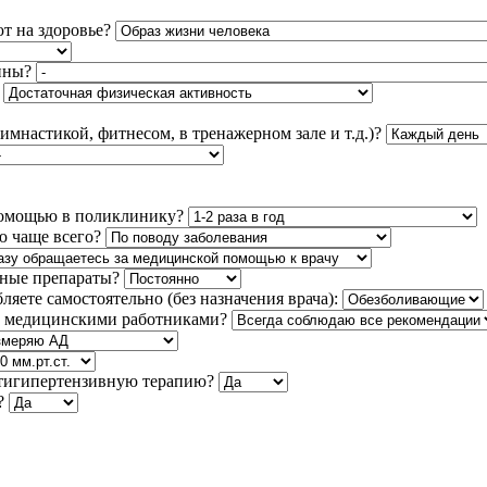
т на здоровье?
ины?
имнастикой, фитнесом, в тренажерном зале и т.д.)?
 помощью в поликлинику?
ю чаще всего?
нные препараты?
яете самостоятельно (без назначения врача):
ам медицинскими работниками?
нтигипертензивную терапию?
?