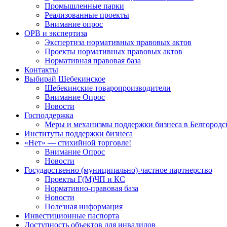
Промышленные парки
Реализованные проекты
Внимание опрос
ОРВ и экспертиза
Экспертиза нормативных правовых актов
Проекты нормативных правовых актов
Нормативная правовая база
Контакты
Выбирай Шебекинское
Шебекинские товаропроизводители
Внимание Опрос
Новости
Господдержка
Меры и механизмы поддержки бизнеса в Белгородс
Институты поддержки бизнеса
«Нет» — стихийной торговле!
Внимание Опрос
Новости
Государственно (муниципально)-частное партнерство
Проекты Г(М)ЧП и КС
Нормативно-правовая база
Новости
Полезная информация
Инвестиционные паспорта
Доступность объектов для инвалидов