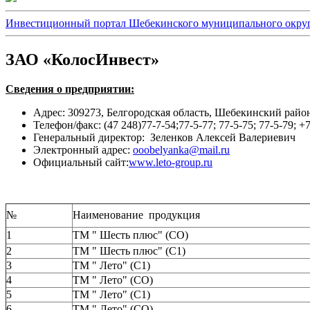
Инвестиционный портал Шебекинского муниципального окру
ЗАО «КолосИнвест»
Сведения о предприятии:
Адрес: 309273, Белгородская область, Шебекинский район,
Телефон/факс: (47 248)77-7-54;77-5-77; 77-5-75; 77-5-79; 
Генеральный директор: Зеленков Алексей Валериевич
Электронный адрес:
ooobelyanka@mail.ru
Официальный сайт:
www.leto-group.ru
№
Наименование продукция
1
ТМ " Шесть плюс" (СО)
2
ТМ " Шесть плюс" (С1)
3
ТМ " Лето" (С1)
4
ТМ " Лето" (СО)
5
ТМ " Лето" (С1)
6
ТМ " Лето" (СО)