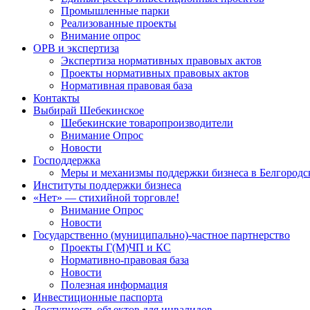
Промышленные парки
Реализованные проекты
Внимание опрос
ОРВ и экспертиза
Экспертиза нормативных правовых актов
Проекты нормативных правовых актов
Нормативная правовая база
Контакты
Выбирай Шебекинское
Шебекинские товаропроизводители
Внимание Опрос
Новости
Господдержка
Меры и механизмы поддержки бизнеса в Белгородс
Институты поддержки бизнеса
«Нет» — стихийной торговле!
Внимание Опрос
Новости
Государственно (муниципально)-частное партнерство
Проекты Г(М)ЧП и КС
Нормативно-правовая база
Новости
Полезная информация
Инвестиционные паспорта
Доступность объектов для инвалидов