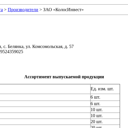
га
>
Производители
>
ЗАО «КолосИнвест»
 с. Белянка, ул. Комсомольская, д. 57
+79524359025
Ассортимент выпускаемой продукции
Ед. изм. шт.
6 шт.
6 шт.
10 шт.
10 шт.
20 шт.
20 шт.